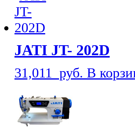
JATI JT- 202D
31,011
руб.
В корзи