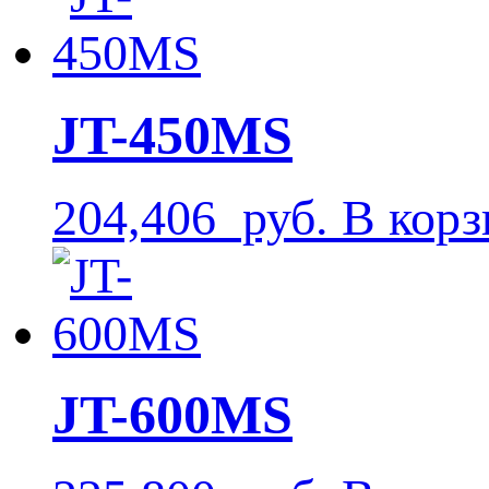
JT-450MS
204,406
руб.
В корз
JT-600MS