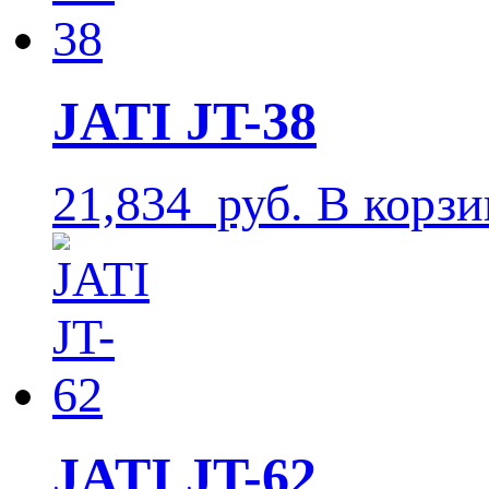
JATI JT-38
21,834
руб.
В корзи
JATI JT-62